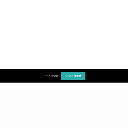
undefined
undefined
Kurumsal
Misyon & Vizyon
Hekimlerimiz
Galeri
Hizmetlerimiz