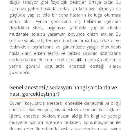
düşük tansiyon gibi fizyolojik belirtiler ortaya çıkar. Bu
aşamaya gelen hastada tedavi ya kesintiye uğrar ya da
güçlükle yapılsa bile bir daha hastanın koltuğa oturması
sorun olur. Ayrıca çocukların diş hekimine gelirken
duydukları stres, uygunsuz şartlarda yapılan dental
müdahale sonucu yaşamları boyunca onları etkiler. Bu
şekilde yapılan diş tedavileri onların ömür boyu doktor ve
tedaviden kaçmalarına ve günümüzde yaygın olan habis
hastalıkların erken teşhis ve tedavi şansının azalmasına
neden olabilir. Bu sorun zorla çocukları koltuğa oturtmak
yerine güvenli koşullarda anestezi desteği alarak
çözülebilir.
Genel anestezi / sedasyon hangi şartlarda ve
nasıl gerçekleştirilir?
Güvenli koşullarda anestezi, öncelikle deneyimli ve bilgili
anestezi ekibi ve gelişmiş anestezi ekipmanı ile sağlanır.
İşlem, anestezi doktorumuzun aldığı ön bilgi ve yaptığı
muayene sonrası istenilen tetkikler, konsültasyonlar ile
devam eder. Bu ortamda hasta anksiyeteden uzak, uygun