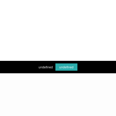
undefined
undefined
Kurumsal
Misyon & Vizyon
Hekimlerimiz
Galeri
Hizmetlerimiz