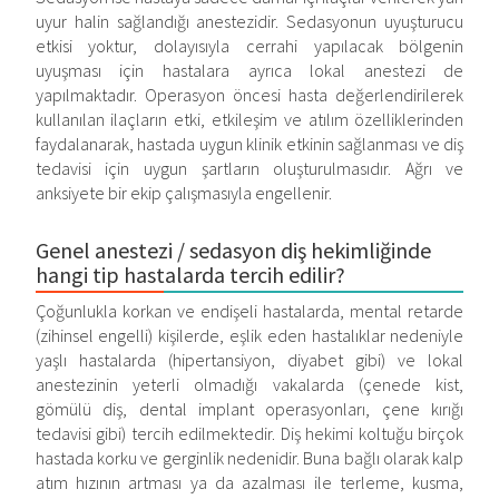
uyur halin sağlandığı anestezidir. Sedasyonun uyuşturucu
etkisi yoktur, dolayısıyla cerrahi yapılacak bölgenin
uyuşması için hastalara ayrıca lokal anestezi de
yapılmaktadır. Operasyon öncesi hasta değerlendirilerek
kullanılan ilaçların etki, etkileşim ve atılım özelliklerinden
faydalanarak, hastada uygun klinik etkinin sağlanması ve diş
tedavisi için uygun şartların oluşturulmasıdır. Ağrı ve
anksiyete bir ekip çalışmasıyla engellenir.
Genel anestezi / sedasyon diş hekimliğinde
hangi tip hastalarda tercih edilir?
Çoğunlukla korkan ve endişeli hastalarda, mental retarde
(zihinsel engelli) kişilerde, eşlik eden hastalıklar nedeniyle
yaşlı hastalarda (hipertansiyon, diyabet gibi) ve lokal
anestezinin yeterli olmadığı vakalarda (çenede kist,
gömülü diş, dental implant operasyonları, çene kırığı
tedavisi gibi) tercih edilmektedir. Diş hekimi koltuğu birçok
hastada korku ve gerginlik nedenidir. Buna bağlı olarak kalp
atım hızının artması ya da azalması ile terleme, kusma,