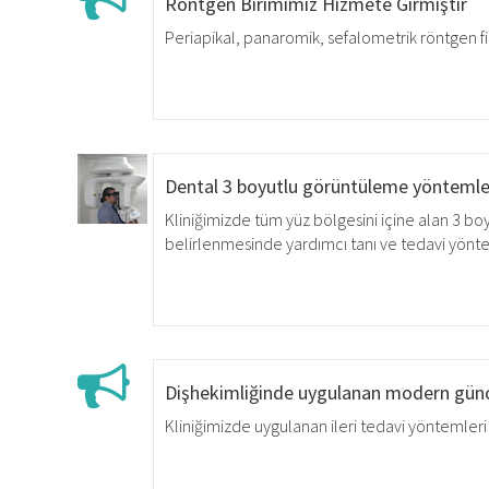
Röntgen Birimimiz Hizmete Girmiştir
Periapikal, panaromik, sefalometrik röntgen fi
Dental 3 boyutlu görüntüleme yönteml
Kliniğimizde tüm yüz bölgesini içine alan 3 bo
belirlenmesinde yardımcı tanı ve tedavi yönte
Dişhekimliğinde uygulanan modern günc
Kliniğimizde uygulanan ileri tedavi yöntemleri ha