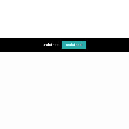
undefined
undefined
Hizmetlerimiz
Ortodonti
Oral Diagnoz
Ağız Diş ve Çene Cerrahisi
Endodonti
Periodontoloji
Protez
İmplantoloji
Pedodonti
Estetik Diş Hekimliği